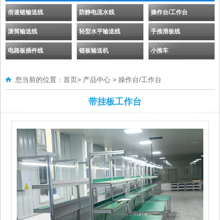
倍速链输送线
防静电流水线
操作台/工作台
滚筒输送线
轻型水平输送线
手推滑板线
电路板插件线
链板输送机
小推车
您当前的位置：
首页
>
产品中心
>
操作台/工作台
带挂板工作台