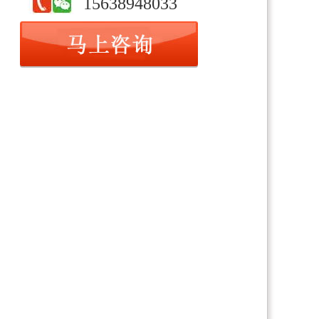
15638948033