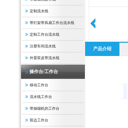
定制流水线
带灯架带风扇工作台流水线
定制工作台流水线
注塑车间流水线
产品介绍
外置双皮带流水线
操作台/工作台
移动工作台
流水线工作台
带抽烟机的工作台
双边工作台