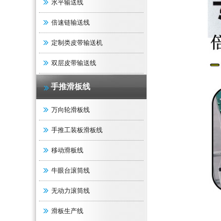
水平输送线
倍速链输送线
定制类皮带输送机
双层皮带输送线
手推滑板线
万向轮滑板线
手推工装板滑板线
移动滑板线
牛眼台滚筒线
无动力滚筒线
滑板生产线