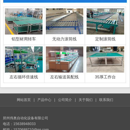
铝型材周转车
无动力滚筒线
定制滚筒线
左右循环倍速线
左右输送装配线
35厚工作台
网站首页
|
产品中心
|
公司简介
|
关于我们
|
联系我们
郑州伟奥自动化设备有限公司
电话：15638948033
邮箱：1570689710@qq.com