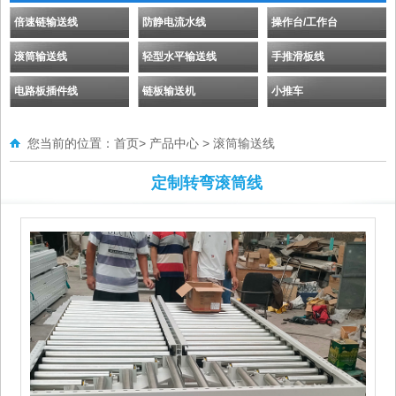
倍速链输送线
防静电流水线
操作台/工作台
滚筒输送线
轻型水平输送线
手推滑板线
电路板插件线
链板输送机
小推车
您当前的位置：
首页
>
产品中心
>
滚筒输送线
定制转弯滚筒线