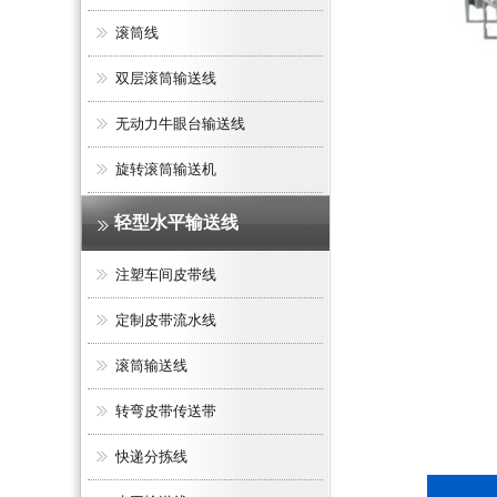
滚筒线
双层滚筒输送线
无动力牛眼台输送线
旋转滚筒输送机
轻型水平输送线
注塑车间皮带线
定制皮带流水线
滚筒输送线
转弯皮带传送带
快递分拣线