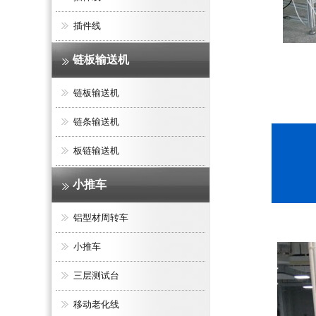
插件线
链板输送机
链板输送机
链条输送机
板链输送机
小推车
动力插件线
铝型材周转车
小推车
三层测试台
移动老化线