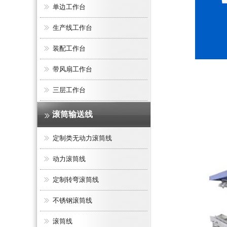
单边工作台
生产线工作台
装配工作台
带风扇工作台
三层工作台
滚筒输送线
定制类无动力滚筒线
动力滚筒线
定制转弯滚筒线
不锈钢滚筒线
滚筒线