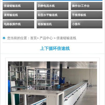
倍速链输送线
防静电流水线
操作台/工作台
滚筒输送线
轻型水平输送线
手推滑板线
电路板插件线
链板输送机
小推车
您当前的位置：
首页
>
产品中心
>
倍速链输送线
上下循环倍速线