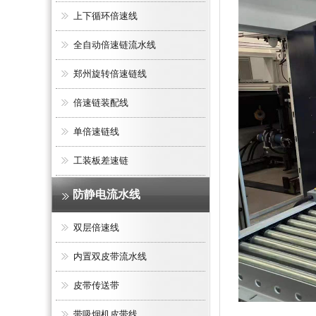
上下循环倍速线
全自动倍速链流水线
郑州旋转倍速链线
倍速链装配线
单倍速链线
工装板差速链
防静电流水线
双层倍速线
内置双皮带流水线
皮带传送带
带吸烟机皮带线