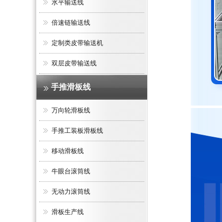
水平输送线
倍速链输送线
定制类皮带输送机
双层皮带输送线
手推滑板线
万向轮滑板线
手推工装板滑板线
移动滑板线
牛眼台滚筒线
无动力滚筒线
滑板生产线