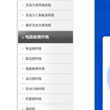
无动力滚筒输送线
无动力工装板滚筒线
循环无动力滚筒线
电路板插件线
单边插件线
双边插件线
电路板插件线
动力插件线
无动力插件线
环形插件线
插件线