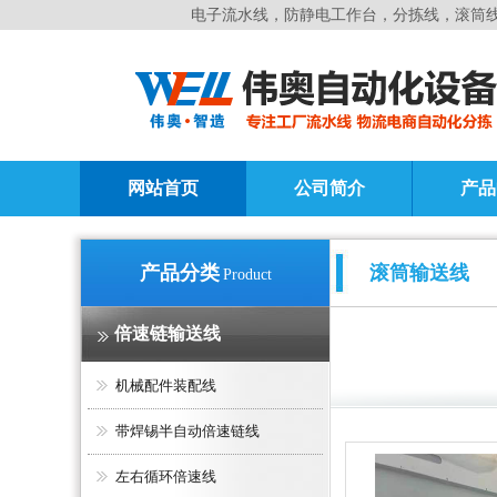
电子流水线，防静电工作台，分拣线，滚筒
网站首页
公司简介
产品
产品分类
滚筒输送线
Product
倍速链输送线
机械配件装配线
带焊锡半自动倍速链线
左右循环倍速线