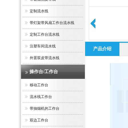
定制流水线
带灯架带风扇工作台流水线
定制工作台流水线
注塑车间流水线
产品介绍
外置双皮带流水线
操作台/工作台
移动工作台
流水线工作台
带抽烟机的工作台
双边工作台